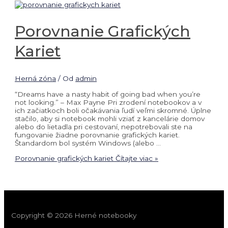
Porovnanie Grafických
Kariet
Herná zóna
/ Od
admin
“Dreams have a nasty habit of going bad when you’re
not looking.” – Max Payne Pri zrodení notebookov a v
ich začiatkoch boli očakávania ľudí veľmi skromné. Úplne
stačilo, aby si notebook mohli vziať z kancelárie domov
alebo do lietadla pri cestovaní, nepotrebovali ste na
fungovanie žiadne porovnanie grafických kariet.
Štandardom bol systém Windows (alebo …
Porovnanie grafických kariet
Čítajte viac »
Copyright © 2026 Herné notebooky