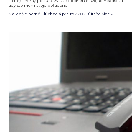
lacnejší herný počítač, zvážte doplnenie svojho headsetu
aby ste mohli svoje obľúbené …
Najlepšie herné Slúchadlá pre rok 2021
Čítajte viac »