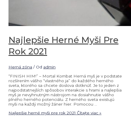
Najlepšie Herné Myši Pre
Rok 2021
Herná zóna
/ Od
admin
“FINISH HIM!” – Mortal Kombat Herná myš je v podstate
rozšírením vášho “vlastného ja” do každého herného
sveta, ktorého sa chcete doslova dotknúť. Je to jeden z
najpodstatnejších spôsobov interakcie s hrami a najlepšia
myš je nevyhnutným nástrojom na dosiahnutie vášho
plného herného potenciálu. Z herného sveta existujú
myši na každý možný žáner hier. Pomocou …
Najlepšie herné myši pre rok 2021
Čítajte viac »