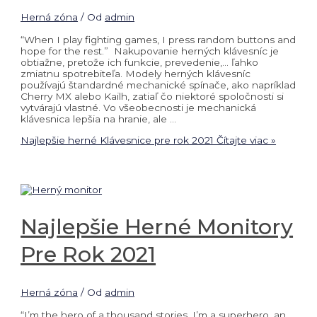
Herná zóna
/ Od
admin
“When I play fighting games, I press random buttons and
hope for the rest.” Nakupovanie herných klávesníc je
obtiažne, pretože ich funkcie, prevedenie,… ľahko
zmiatnu spotrebiteľa. Modely herných klávesníc
používajú štandardné mechanické spínače, ako napríklad
Cherry MX alebo Kailh, zatiaľ čo niektoré spoločnosti si
vytvárajú vlastné. Vo všeobecnosti je mechanická
klávesnica lepšia na hranie, ale …
Najlepšie herné Klávesnice pre rok 2021
Čítajte viac »
Najlepšie Herné Monitory
Pre Rok 2021
Herná zóna
/ Od
admin
“I’m the hero of a thousand stories. I’m a superhero, an