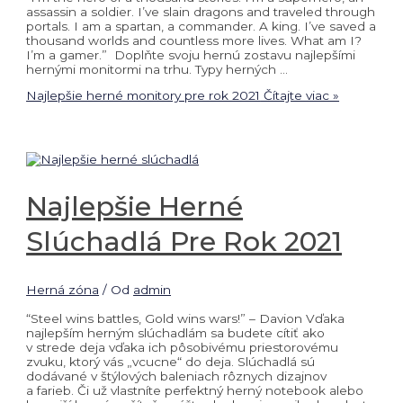
assassin a soldier. I’ve slain dragons and traveled through
portals. I am a spartan, a commander. A king. I’ve saved a
thousand worlds and countless more lives. What am I?
I’m a gamer.” Doplňte svoju hernú zostavu najlepšími
hernými monitormi na trhu. Typy herných …
Najlepšie herné monitory pre rok 2021
Čítajte viac »
Najlepšie Herné
Slúchadlá Pre Rok 2021
Herná zóna
/ Od
admin
“Steel wins battles, Gold wins wars!” – Davion Vďaka
najlepším herným slúchadlám sa budete cítiť ako
v strede deja vďaka ich pôsobivému priestorovému
zvuku, ktorý vás „vcucne“ do deja. Slúchadlá sú
dodávané v štýlových baleniach rôznych dizajnov
a farieb. Či už vlastníte perfektný herný notebook alebo