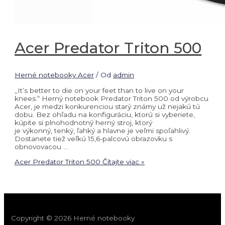
Acer Predator Triton 500
Herné notebooky Acer
/ Od
admin
„It’s better to die on your feet than to live on your
knees.“ Herný notebook Predator Triton 500 od výrobcu
Acer, je medzi konkurenciou starý známy už nejakú tú
dobu. Bez ohľadu na konfiguráciu, ktorú si vyberiete,
kúpite si plnohodnotný herný stroj, ktorý
je výkonný, tenký, ľahký a hlavne je veľmi spoľahlivý.
Dostanete tiež veľkú 15,6-palcovú obrazovku s
obnovovacou …
Acer Predator Triton 500
Čítajte viac »
Copyright © 2026 Herné notebooky