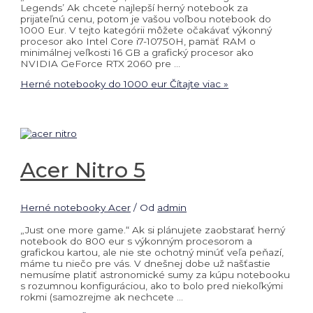
Legends’ Ak chcete najlepší herný notebook za
prijateľnú cenu, potom je vašou voľbou notebook do
1000 Eur. V tejto kategórii môžete očakávať výkonný
procesor ako Intel Core i7-10750H, pamäť RAM o
minimálnej veľkosti 16 GB a grafický procesor ako
NVIDIA GeForce RTX 2060 pre …
Herné notebooky do 1000 eur
Čítajte viac »
Acer Nitro 5
Herné notebooky Acer
/ Od
admin
„Just one more game.“ Ak si plánujete zaobstarať herný
notebook do 800 eur s výkonným procesorom a
grafickou kartou, ale nie ste ochotný minúť veľa peňazí,
máme tu niečo pre vás. V dnešnej dobe už našťastie
nemusíme platiť astronomické sumy za kúpu notebooku
s rozumnou konfiguráciou, ako to bolo pred niekoľkými
rokmi (samozrejme ak nechcete …