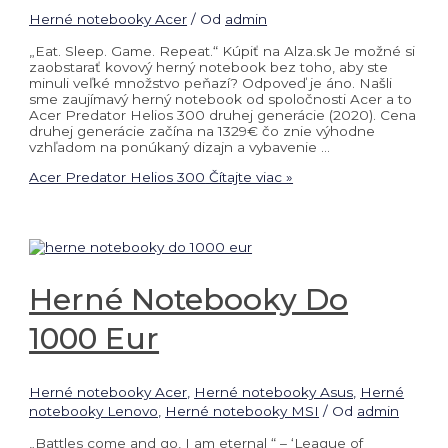
Herné notebooky Acer
/ Od
admin
„Eat. Sleep. Game. Repeat.“ Kúpiť na Alza.sk Je možné si
zaobstarať kovový herný notebook bez toho, aby ste
minuli veľké množstvo peňazí? Odpoveď je áno. Našli
sme zaujímavý herný notebook od spoločnosti Acer a to
Acer Predator Helios 300 druhej generácie (2020). Cena
druhej generácie začína na 1329€ čo znie výhodne
vzhľadom na ponúkaný dizajn a vybavenie …
Acer Predator Helios 300
Čítajte viac »
Herné Notebooky Do
1000 Eur
Herné notebooky Acer
,
Herné notebooky Asus
,
Herné
notebooky Lenovo
,
Herné notebooky MSI
/ Od
admin
„Battles come and go, I am eternal “ – ‘League of